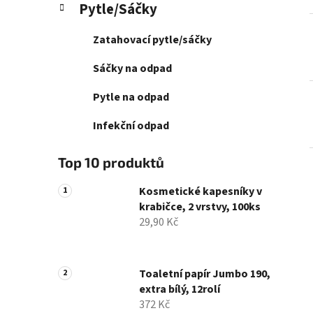
Pytle/Sáčky
p
a
Zatahovací pytle/sáčky
n
e
Sáčky na odpad
l
Pytle na odpad
Infekční odpad
Top 10 produktů
Kosmetické kapesníky v
krabičce, 2 vrstvy, 100ks
29,90 Kč
Toaletní papír Jumbo 190,
extra bílý, 12rolí
372 Kč