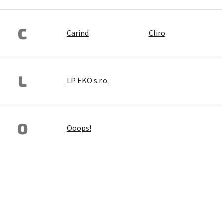
C
Carind
Cliro
L
LP EKO s.r.o.
O
Ooops!