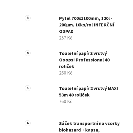
Pytel 700x1100mm, 120l -
200µm, 10ks/rol INFEKČNÍ
ODPAD
257 Kč
Toaletní papír 3 vrstvý
Ooops! Professional 40
roliček
260 Kč
Toaletní papír 2 vrstvý MAXI
53m 40 roliček
760 Kč
Sáček transportní na vzorky
biohazard + kapsa,