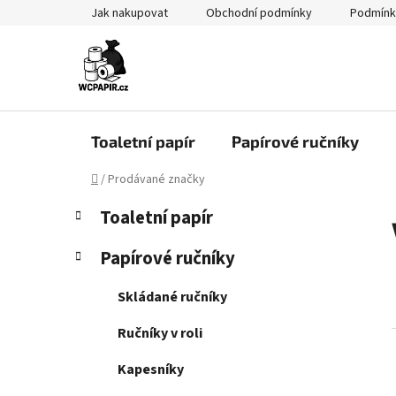
Přejít
Jak nakupovat
Obchodní podmínky
Podmínk
na
obsah
Toaletní papír
Papírové ručníky
Domů
/
Prodávané značky
P
K
Přeskočit
Toaletní papír
a
kategorie
o
t
s
Papírové ručníky
e
t
g
r
Skládané ručníky
o
a
r
Ručníky v roli
i
n
e
n
Kapesníky
í