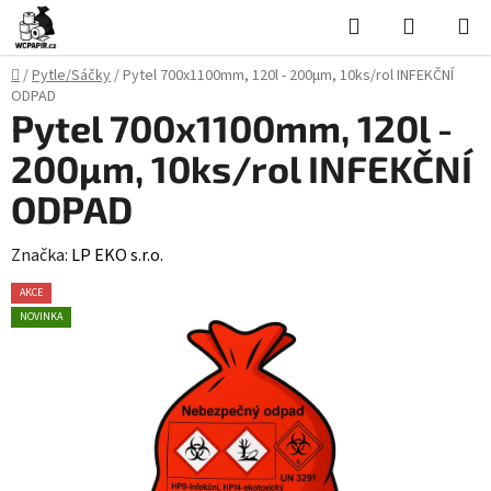
Přejít
Hledat
NÁKUPN
na
KOŠÍK
obsah
Domů
/
Pytle/Sáčky
/
Pytel 700x1100mm, 120l - 200µm, 10ks/rol INFEKČNÍ
ODPAD
Pytel 700x1100mm, 120l -
200µm, 10ks/rol INFEKČNÍ
ODPAD
Značka:
LP EKO s.r.o.
AKCE
NOVINKA