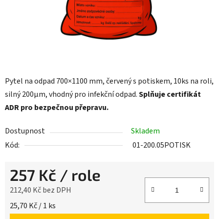
Pytel na odpad 700×1100 mm, červený s potiskem, 10ks na roli,
silný 200µm, vhodný pro infekční odpad.
Splňuje certifikát
ADR pro bezpečnou přepravu.
Dostupnost
Skladem
Kód:
01-200.05POTISK
257 Kč
/ role
212,40 Kč bez DPH
Měrná cena:
25,70 Kč / 1 ks