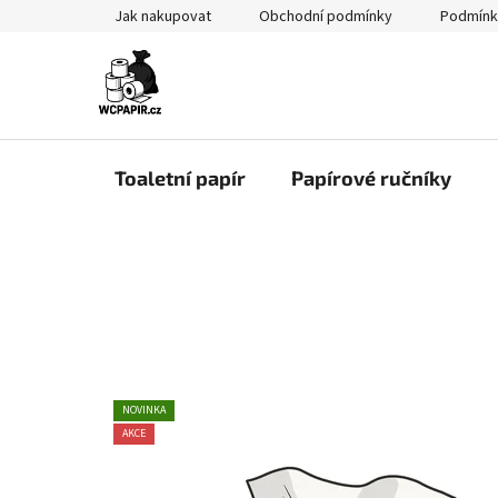
Přejít
Jak nakupovat
Obchodní podmínky
Podmínk
na
obsah
Toaletní papír
Papírové ručníky
V
í
t
e
j
AKCE
NOVINKA
AKCE
t