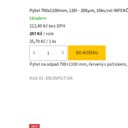
k
Pytel 700x1100mm, 120l - 200µm, 10ks/rol INFE
u
Skladem
212,40 Kč bez DPH
v
257 Kč
/ role
r
Měrná
25,70 Kč / 1 ks
u
cena:
DO KOŠÍKU
c
Pytel na odpad 700×1100 mm, červený s potiskem, 1
e
Kód:
01-200.05POTISK
.
AKCE
AKCE
AKCE