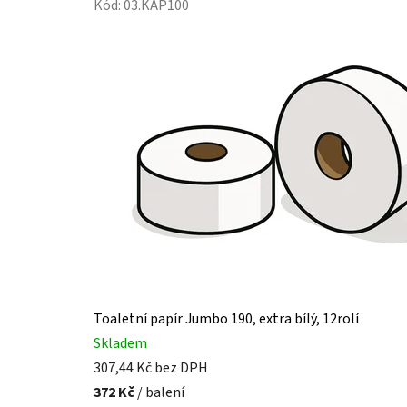
č
Kód:
03.KAP100
i
s
t
o
t
a
a
p
r
Toaletní papír Jumbo 190, extra bílý, 12rolí
a
Skladem
k
307,44 Kč bez DPH
372 Kč
/ balení
t