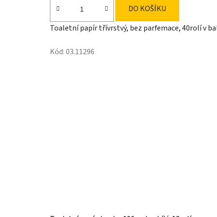
cena:
DO KOŠÍKU
Toaletní papír třívrstvý, bez parfemace, 40rolí v ba
Kód:
03.11296