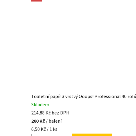
Toaletní papír 3 vrstvý Ooops! Professional 40 roli
Skladem
214,88 Kč bez DPH
260 Kč
/ balení
Měrná
6,50 Kč / 1 ks