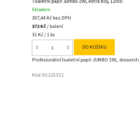
Toaletní papír Jumbo 190, extra bílý, 12rolí
Skladem
307,44 Kč bez DPH
372 Kč
/ balení
Měrná
31 Kč / 1 ks
cena:
DO KOŠÍKU
Profesionální toaletní papír JUMBO 190, dvouvrstvý
Kód:
03.225.V12