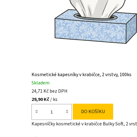
e
v
e
s
v
ě
t
Kosmetické kapesníky v krabičce, 2 vrstvy, 100ks
ě
Skladem
,
24,71 Kč bez DPH
29,90 Kč
/ ks
k
DO KOŠÍKU
d
e
Kapesníčky kosmetické v krabičce Bulky Soft, 2 vrst