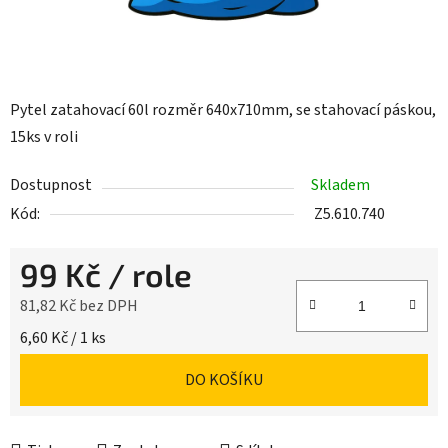
Pytel zatahovací 60l rozměr 640x710mm, se stahovací páskou,
15ks v roli
Dostupnost
Skladem
Kód:
Z5.610.740
99 Kč
/ role
81,82 Kč bez DPH
Měrná cena:
6,60 Kč / 1 ks
DO KOŠÍKU