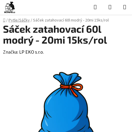
Přejít
Hledat
NÁKUPN
na
KOŠÍK
obsah
Domů
/
Pytle/Sáčky
/
Sáček zatahovací 60l modrý - 20mi 15ks/rol
Sáček zatahovací 60l
modrý - 20mi 15ks/rol
Značka:
LP EKO s.r.o.