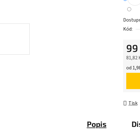
Dostup
Kód:
99
81,82
Měrná 
od 1,98
Tisk
Popis
Di