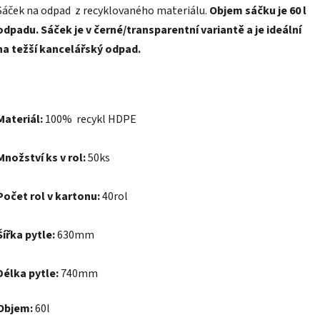
Sáček na odpad z recyklovaného materiálu.
Objem sáčku je 60
l
odpadu. Sáček je v černé/transparentní variantě a je ideální
na težší kancelářský odpad.
Materiál:
100% recykl HDPE
Množství ks v rol:
50ks
Počet rol v kartonu:
40rol
Šířka pytle:
630mm
Délka pytle:
740mm
Objem:
60l