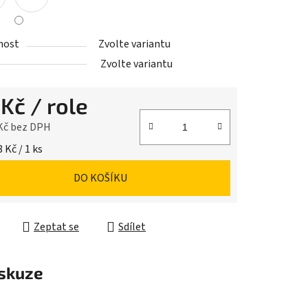
nost
Zvolte variantu
Zvolte variantu
 Kč
/ role
 Kč bez DPH
cena:
 Kč / 1 ks
DO KOŠÍKU
Zeptat se
Sdílet
skuze