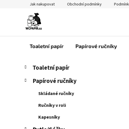
Přejít
Jak nakupovat
Obchodní podmínky
Podmínk
na
obsah
Toaletní papír
Papírové ručníky
P
K
Přeskočit
Toaletní papír
a
kategorie
o
t
s
Papírové ručníky
e
t
g
r
Skládané ručníky
o
a
r
Ručníky v roli
i
n
e
n
Kapesníky
í