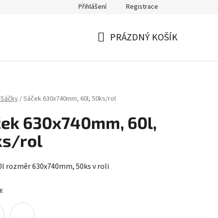
Přihlášení
Registrace
PRÁZDNÝ KOŠÍK
NÁKUPNÍ
KOŠÍK
/Sáčky
/
Sáček 630x740mm, 60l, 50ks/rol
ek 630x740mm, 60l,
s/rol
0l rozměr 630x740mm, 50ks v roli
a: