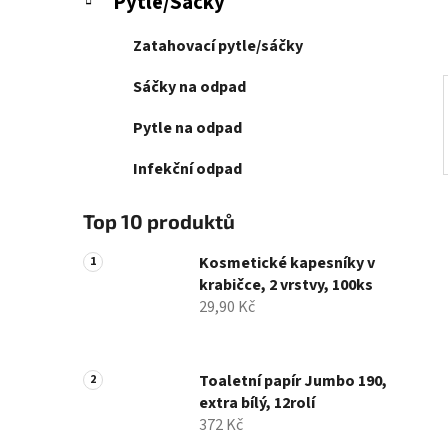
Pytle/Sáčky
p
a
Zatahovací pytle/sáčky
n
e
Sáčky na odpad
l
Pytle na odpad
Infekční odpad
Top 10 produktů
Kosmetické kapesníky v
krabičce, 2 vrstvy, 100ks
29,90 Kč
Toaletní papír Jumbo 190,
extra bílý, 12rolí
372 Kč