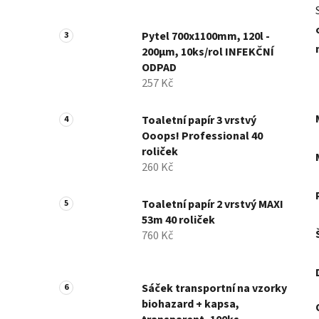
Pytel 700x1100mm, 120l -
200µm, 10ks/rol INFEKČNÍ
ODPAD
257 Kč
Toaletní papír 3 vrstvý
Ooops! Professional 40
roliček
260 Kč
Toaletní papír 2 vrstvý MAXI
53m 40 roliček
760 Kč
Sáček transportní na vzorky
biohazard + kapsa,