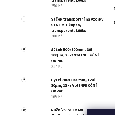
transparent, 100ks
250 Kč
Sáček transportní na vzorky
STATIM + kapsa,
transparent, 100ks
280 Kč
Sáček 500x600mm, 30l -
100µm, 25ks/rol INFEKČNÍ
ODPAD
217 Kč
Pytel 700x1100mm, 120l -
80µm, 15ks/rol INFEKČNÍ
ODPAD
165 Kč
Ručník v roli MAXI,