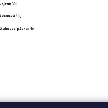
Objem:
30l
Nosnost:
5kg
Stahovací páska:
Ne