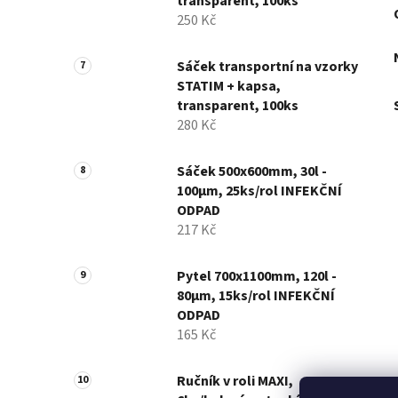
transparent, 100ks
250 Kč
Sáček transportní na vzorky
STATIM + kapsa,
transparent, 100ks
280 Kč
Sáček 500x600mm, 30l -
100µm, 25ks/rol INFEKČNÍ
ODPAD
217 Kč
Pytel 700x1100mm, 120l -
80µm, 15ks/rol INFEKČNÍ
ODPAD
165 Kč
Ručník v roli MAXI,