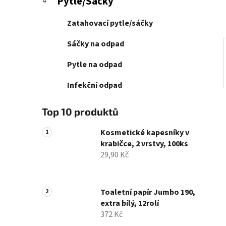
Pytle/Sáčky
p
a
Zatahovací pytle/sáčky
n
e
Sáčky na odpad
l
Pytle na odpad
Infekční odpad
Top 10 produktů
Kosmetické kapesníky v
krabičce, 2 vrstvy, 100ks
29,90 Kč
Toaletní papír Jumbo 190,
extra bílý, 12rolí
372 Kč