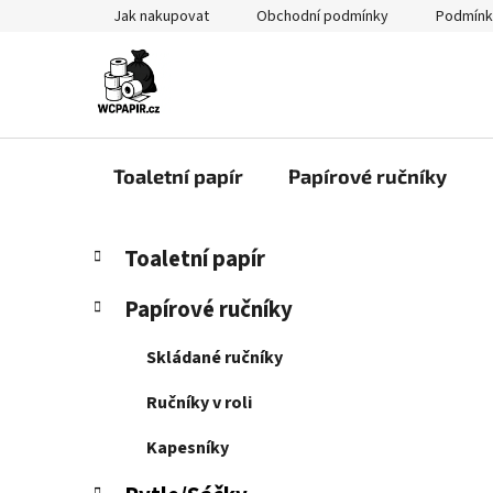
Přejít
Jak nakupovat
Obchodní podmínky
Podmínk
na
obsah
Toaletní papír
Papírové ručníky
P
K
Přeskočit
Toaletní papír
a
kategorie
o
t
s
Papírové ručníky
e
t
g
r
Skládané ručníky
o
a
r
Ručníky v roli
i
n
e
n
Kapesníky
í