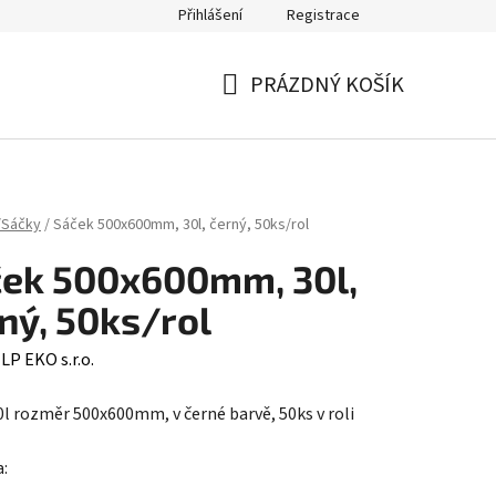
Přihlášení
Registrace
PRÁZDNÝ KOŠÍK
NÁKUPNÍ
KOŠÍK
/Sáčky
/
Sáček 500x600mm, 30l, černý, 50ks/rol
ek 500x600mm, 30l,
ný, 50ks/rol
:
LP EKO s.r.o.
0l rozměr 500x600mm, v černé barvě, 50ks v roli
a: