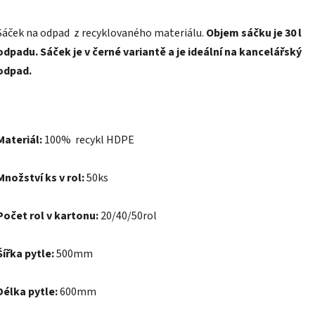
Sáček na odpad z recyklovaného materiálu.
Objem sáčku je 30
l
odpadu. Sáček je v černé variantě a je ideální na kancelářský
odpad.
Materiál:
100% recykl HDPE
Množství ks v rol:
50ks
Počet rol v kartonu:
20/40/50rol
Šířka pytle:
500mm
Délka pytle:
600mm