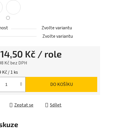
nost
Zvolte variantu
Zvolte variantu
d
14,50 Kč
/ role
98 Kč
bez DPH
cena:
 Kč / 1 ks
DO KOŠÍKU
Zeptat se
Sdílet
skuze