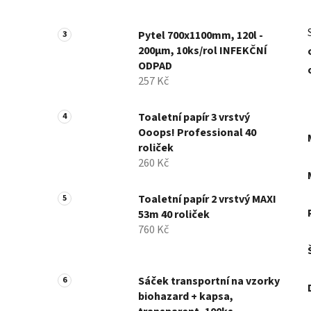
Pytel 700x1100mm, 120l -
200µm, 10ks/rol INFEKČNÍ
ODPAD
257 Kč
Toaletní papír 3 vrstvý
Ooops! Professional 40
roliček
260 Kč
Toaletní papír 2 vrstvý MAXI
53m 40 roliček
760 Kč
Sáček transportní na vzorky
biohazard + kapsa,