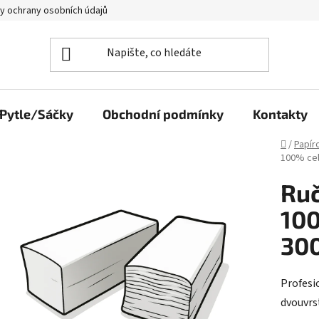
y ochrany osobních údajů
Pytle/Sáčky
Obchodní podmínky
Kontakty
Domů
/
Papír
100% cel
Ruč
100
30
Profesio
dvouvrs