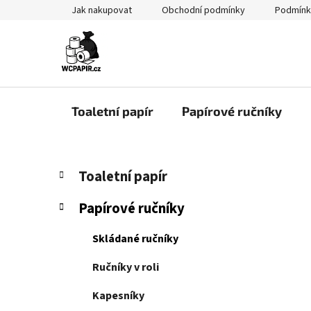
Přejít
Jak nakupovat
Obchodní podmínky
Podmínk
na
obsah
Toaletní papír
Papírové ručníky
P
K
Přeskočit
Toaletní papír
a
kategorie
o
t
s
Papírové ručníky
e
t
g
r
Skládané ručníky
o
a
r
Ručníky v roli
i
n
e
n
Kapesníky