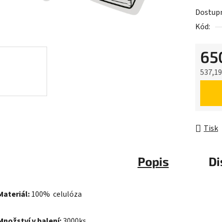
Dostup
Kód:
65
537,1
Měrná 
Tisk
Popis
Di
Materiál:
100% celulóza
Množství v balení:
3000ks