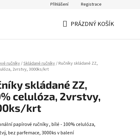
Přihlášení
Registrace
PRÁZDNÝ KOŠÍK
NÁKUPNÍ
KOŠÍK
ové ručníky
/
Skládané ručníky
/
Ručníky skládané ZZ,
ulóza, 2vrstvy, 3000ks/krt
níky skládané ZZ,
% celulóza, 2vrstvy,
00ks/krt
nální papírové ručníky , bílé - 100% celulóza,
tvý, bez parfemace, 3000ks v balení