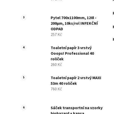
Pytel 700x1100mm, 120l -
200µm, 10ks/rol INFEKČNÍ
ODPAD
257 Kč
Toaletní papír 3 vrstvý
Ooops! Professional 40
roliček
260 Kč
Toaletní papír 2 vrstvý MAXI
53m 40 roliček
760 Kč
Sáček transportní na vzorky
biohazard + kapsa,