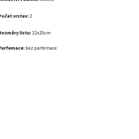
Počet vrstev:
2
Rozměry listu:
22x25cm
Parfemace:
bez parfemace