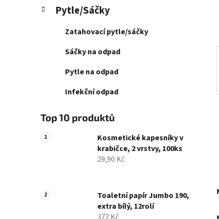
í
Pytle/Sáčky
p
a
Zatahovací pytle/sáčky
n
e
Sáčky na odpad
l
Pytle na odpad
Infekční odpad
Top 10 produktů
Kosmetické kapesníky v
krabičce, 2 vrstvy, 100ks
29,90 Kč
Toaletní papír Jumbo 190,
extra bílý, 12rolí
372 Kč